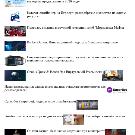
выгодные предложения в 2026 году
Каталог онлайн игр на Игросуп: разнообразие и качество на одном
ресурсе
Поиграть в мафию в дружной компании: клуб "Московская Мафия
Pocket Option: Инновационный подход к бинарным опционам
Современные радиоприемники: Технологические инновации и их
влияние на повседневную жизнь
Oculus Quest 3: Новая Эра Виртуальной Реальности
Наши взгляды на наружные видеоэкраны: открытые возможности для
рекламодателей
Супербет (Superbet): лидер в мире онлайн-ставок
Barotrauma: мрачная игра на дне океана
Как выбрать онлайн казино
Онлайн казино: безопасная азартная игра в интернете