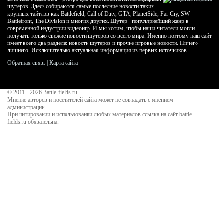
шутеров. Здесь собираются самые последние новости таких
крупных тайтлов как Battlefield, Call of Duty, GTA, PlanetSide, Far Cry, SW
Battlefront, The Division и многих других. Шутер - популярнейший жанр в
современной индустрии видеоигр. И мы хотим, чтобы наши читатели могли
получать только свежие новости шутеров со всего мира. Именно поэтому наш сайт
имеет всего два раздела: новости шутеров и прочие игровые новости. Ничего
лишнего. Исключительно актуальная информация из первых источников.
Обратная связь
|
Карта сайта
© 2011 - 2026
Battle-fields.ru
Мнение авторов и посетителей сайта может не совпадать с мнением
администрации.
При цитировании и использовании любых материалов ссылка на сайт battle-
fields.ru обязательна.