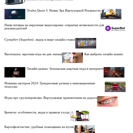
Oculus Quest 3: Новая Эра Виртуальной Реальности
Наши взгляды на наружные видеоэкраны: открытые возможности для
рекламодателей
Супербет (Superbet): лидер в мире онлайн-ставок
Barotrauma: мрачная игра на дне океана
Как выбрать онлайн казино
Онлайн казино: безопасная азартная игра в интернете
Новинки шутеров 2024: Грандиозные релизы и инновационные
подходы
Игры про грузоперевозки: Виртуальные приключения на дороге
Брекеты: особенности, виды и правила ухода
Картофелечистки: удобные помощники на кухне