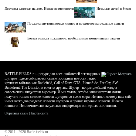
Доставка алкоголя на дом. Новые возможности
Игры для детей в Steam
Продажа внутриигровых скинов и предметов на реальные деньги
Боевая одежда пожарного: необходимые компоненты и задачи
BATTLE-FIELDS.ru - ресурс для всех любителей легендарных
шутеров. Здесь собираются самые последние новости таких
крупных тайтлов как Battlefield, Call of Duty, GTA, PlanetSide, Far Cry, SW
Battlefront, The Division и многих других. Шутер - популярнейший жанр в
современной индустрии видеоигр. И мы хотим, чтобы наши читатели могли
получать только свежие новости шутеров со всего мира. Именно поэтому наш сайт
имеет всего два раздела: новости шутеров и прочие игровые новости. Ничего
лишнего. Исключительно актуальная информация из первых источников.
Обратная связь
|
Карта сайта
© 2011 - 2026
Battle-fields.ru