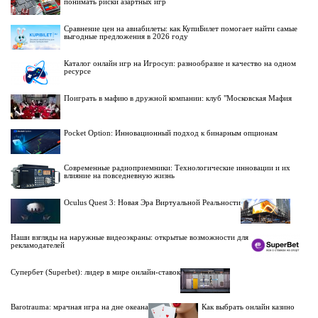
понимать риски азартных игр
Сравнение цен на авиабилеты: как КупиБилет помогает найти самые
выгодные предложения в 2026 году
Каталог онлайн игр на Игросуп: разнообразие и качество на одном
ресурсе
Поиграть в мафию в дружной компании: клуб "Московская Мафия
Pocket Option: Инновационный подход к бинарным опционам
Современные радиоприемники: Технологические инновации и их
влияние на повседневную жизнь
Oculus Quest 3: Новая Эра Виртуальной Реальности
Наши взгляды на наружные видеоэкраны: открытые возможности для
рекламодателей
Супербет (Superbet): лидер в мире онлайн-ставок
Barotrauma: мрачная игра на дне океана
Как выбрать онлайн казино