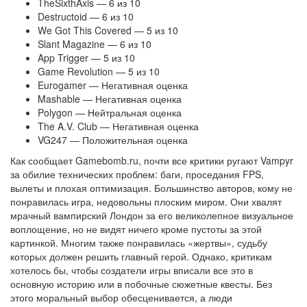
TheSixthAxis — 6 из 10
Destructoid — 6 из 10
We Got This Covered — 5 из 10
Slant Magazine — 6 из 10
App Trigger — 5 из 10
Game Revolution — 5 из 10
Eurogamer — Негативная оценка
Mashable — Негативная оценка
Polygon — Нейтральная оценка
The A.V. Club — Негативная оценка
VG247 — Положительная оценка
Как сообщает Gamebomb.ru, почти все критики ругают Vampyr
за обилие технических проблем: баги, проседания FPS,
вылеты и плохая оптимизация. Большинство авторов, кому не
понравилась игра, недовольны плоским миром. Они хвалят
мрачный вампирский Лондон за его великолепное визуальное
воплощение, но не видят ничего кроме пустоты за этой
картинкой. Многим также понравилась «жертвы», судьбу
которых должен решить главный герой. Однако, критикам
хотелось бы, чтобы создатели игры вписали все это в
основную историю или в побочные сюжетные квесты. Без
этого моральный выбор обесценивается, а люди