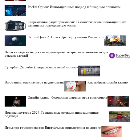
Pocket Option: Инновационный подход к бинарным опционам
Современные радиоприемники: Технологические инновации и их
влияние на повседневную жизнь
Oculus Quest 3: Новая Эра Виртуальной Реальности
Наши взгляды на наружные видеоэкраны: открытые возможности для
рекламодателей
Супербет (Superbet): лидер в мире онлайн-ставок
Barotrauma: мрачная игра на дне океана
Как выбрать онлайн казино
Онлайн казино: безопасная азартная игра в интернете
Новинки шутеров 2024: Грандиозные релизы и инновационные
подходы
Игры про грузоперевозки: Виртуальные приключения на дороге