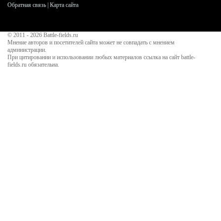
Обратная связь
|
Карта сайта
© 2011 - 2026
Battle-fields.ru
Мнение авторов и посетителей сайта может не совпадать с мнением
администрации.
При цитировании и использовании любых материалов ссылка на сайт battle-
fields.ru обязательна.