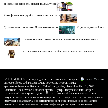
Брекеты: особенности, виды и правила ухода
Картофелечистки: удобные помощники на кухне
Доставка алкоголя на дом. Новые возможности
Игры для детей в Steam
Продажа внутриигровых скинов и предметов на реальные деньги
Боевая одежда пожарного: необходимые компоненты и задачи
BATTLE-FIELDS.ru - ресурс для всех любителей легендарных
шутеров. Здесь собираются самые последние новости таких
крупных тайтлов как Battlefield, Call of Duty, GTA, PlanetSide, Far Cry, SW
Battlefront, The Division и многих других. Шутер - популярнейший жанр в
современной индустрии видеоигр. И мы хотим, чтобы наши читатели могли
получать только свежие новости шутеров со всего мира. Именно поэтому наш сайт
имеет всего два раздела: новости шутеров и прочие игровые новости. Ничего
лишнего. Исключительно актуальная информация из первых источников.