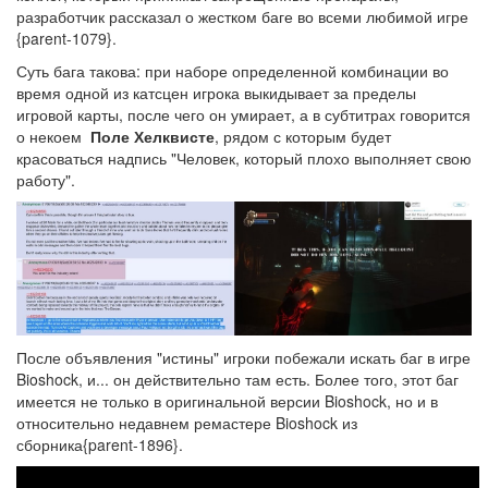
разработчик рассказал о жестком баге во всеми любимой игре
{parent-1079}
.
Суть бага такова: при наборе определенной комбинации во
время одной из катсцен игрока выкидывает за пределы
игровой карты, после чего он умирает, а в субтитрах говорится
о некоем
Поле Хелквисте
, рядом с которым будет
красоваться надпись "Человек, который плохо выполняет свою
работу".
После объявления "истины" игроки побежали искать баг в игре
Bioshock, и... он действительно там есть. Более того, этот баг
имеется не только в оригинальной версии Bioshock, но и в
относительно недавнем ремастере Bioshock из
сборника{parent-1896}.