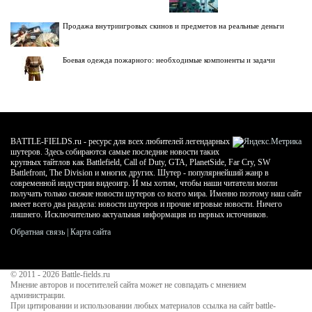
Продажа внутриигровых скинов и предметов на реальные деньги
Боевая одежда пожарного: необходимые компоненты и задачи
BATTLE-FIELDS.ru - ресурс для всех любителей легендарных
шутеров. Здесь собираются самые последние новости таких
крупных тайтлов как Battlefield, Call of Duty, GTA, PlanetSide, Far Cry, SW
Battlefront, The Division и многих других. Шутер - популярнейший жанр в
современной индустрии видеоигр. И мы хотим, чтобы наши читатели могли
получать только свежие новости шутеров со всего мира. Именно поэтому наш сайт
имеет всего два раздела: новости шутеров и прочие игровые новости. Ничего
лишнего. Исключительно актуальная информация из первых источников.
Обратная связь
|
Карта сайта
© 2011 - 2026
Battle-fields.ru
Мнение авторов и посетителей сайта может не совпадать с мнением
администрации.
При цитировании и использовании любых материалов ссылка на сайт battle-