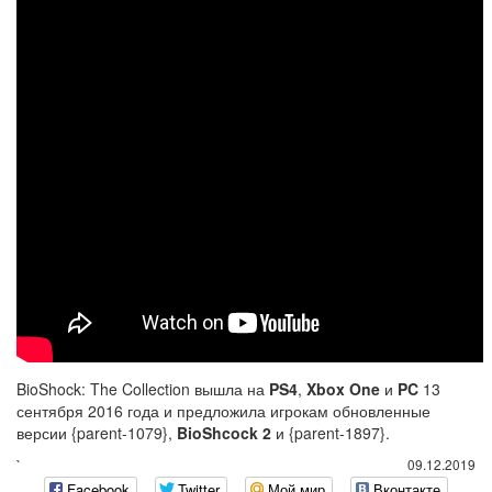
BioShock: The Collection вышла на
PS4
,
Xbox One
и
PC
13
сентября 2016 года и предложила игрокам обновленные
версии {parent-1079},
BioShcock 2
и {parent-1897}.
`
09.12.2019
Facebook
Twitter
Мой мир
Вконтакте