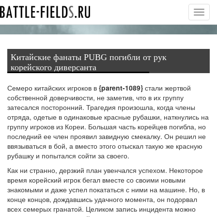
Toggl
navig
Китайские фанаты PUBG погибли от рук
корейского диверсанта
Семеро китайских игроков в
{parent-1089}
стали жертвой
собственной доверчивости, не заметив, что в их группу
затесался посторонний. Трагедия произошла, когда члены
отряда, одетые в одинаковые красные рубашки, наткнулись на
группу игроков из Кореи. Большая часть корейцев погибла, но
последний ее член проявил завидную смекалку. Он решил не
ввязываться в бой, а вместо этого отыскал такую же красную
рубашку и попытался сойти за своего.
Как ни странно, дерзкий план увенчался успехом. Некоторое
время корейский игрок бегал вместе со своими новыми
знакомыми и даже успел покататься с ними на машине. Но, в
конце концов, дождавшись удачного момента, он подорвал
всех семерых гранатой. Целиком запись инцидента можно