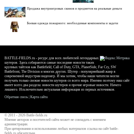
Продажа внутриигровых скинов и предметов на реальные деньги
Боевая одежда пожарного: необходимые компоненты и задачи
BATTLE-FIELDS.ru - ресурс для всех любителей легендарных
шутеров. Здесь собираются самые последние новости таких
крупных тайтлов как Battlefield, Call of Duty, GTA, PlanetSide, Far Cry, SW
Battlefront, The Division и многих других. Шутер - популярнейший жанр в
современной индустрии видеоигр. И мы хотим, чтобы наши читатели могли
получать только свежие новости шутеров со всего мира. Именно поэтому наш сайт
имеет всего два раздела: новости шутеров и прочие игровые новости. Ничего
лишнего. Исключительно актуальная информация из первых источников.
Обратная связь
|
Карта сайта
© 2011 - 2026
Battle-fields.ru
Мнение авторов и посетителей сайта может не совпадать с мнением
администрации.
При цитировании и использовании любых материалов ссылка на сайт battle-
fields.ru обязательна.