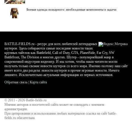
Боевая одежда пожарного: необходимые компоненты и задачи
BATTLE-FIELDS.ru - ресурс для всех любителей легендарных
шутеров. Здесь собираются самые последние новости таких
крупных тайтлов как Battlefield, Call of Duty, GTA, PlanetSide, Far Cry, SW
Battlefront, The Division и многих других. Шутер - популярнейший жанр в
современной индустрии видеоигр. И мы хотим, чтобы наши читатели могли
получать только свежие новости шутеров со всего мира. Именно поэтому наш сайт
имеет всего два раздела: новости шутеров и прочие игровые новости. Ничего
лишнего. Исключительно актуальная информация из первых источников.
Обратная связь
|
Карта сайта
© 2011 - 2026
Battle-fields.ru
Мнение авторов и посетителей сайта может не совпадать с мнением
администрации.
При цитировании и использовании любых материалов ссылка на сайт battle-
fields.ru обязательна.