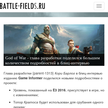
Toggl
navig
God of War - глава разработки поделился большим
количеством подробностей в блиц-интервью
Глава разработки {parent-1313}
Кори Барлог
в блиц-интервью
изданию
Game Informer
поделился новыми подробностями о
проекте:
Уровень, показанный на
E
3 2016
, присутствует в игре, но
с изменениями;
Топор
Кратоса
будет использован для срубания одного
дерева;