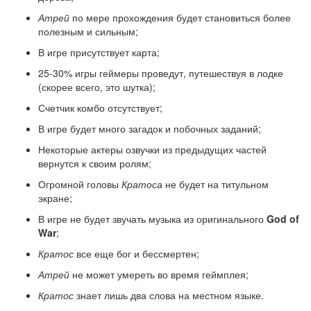
Атрей
по мере прохождения будет становиться более
полезным и сильным;
В игре присутствует карта;
25-30% игры геймеры проведут, путешествуя в лодке
(скорее всего, это шутка);
Счетчик комбо отсутствует;
В игре будет много загадок и побочных заданий;
Некоторые актеры озвучки из предыдущих частей
вернутся к своим ролям;
Огромной головы
Кратоса
не будет на титульном
экране;
В игре не будет звучать музыка из оригинального
God
of
War
;
Кратос
все еще бог и бессмертен;
Атрей
не может умереть во время геймплея;
Кратос
знает лишь два слова на местном языке.