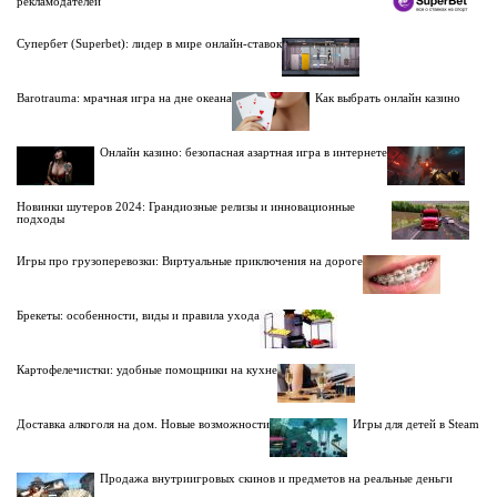
рекламодателей
Супербет (Superbet): лидер в мире онлайн-ставок
Barotrauma: мрачная игра на дне океана
Как выбрать онлайн казино
Онлайн казино: безопасная азартная игра в интернете
Новинки шутеров 2024: Грандиозные релизы и инновационные
подходы
Игры про грузоперевозки: Виртуальные приключения на дороге
Брекеты: особенности, виды и правила ухода
Картофелечистки: удобные помощники на кухне
Доставка алкоголя на дом. Новые возможности
Игры для детей в Steam
Продажа внутриигровых скинов и предметов на реальные деньги