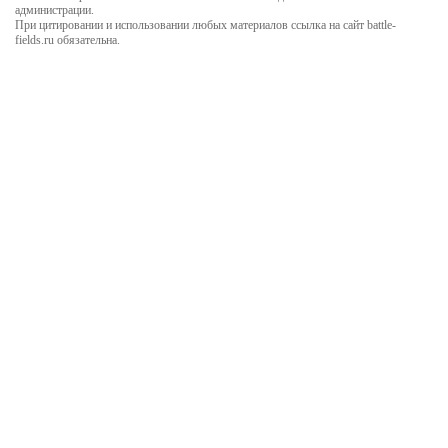
администрации.
При цитировании и использовании любых материалов ссылка на сайт battle-
fields.ru обязательна.