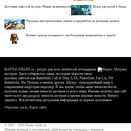
Доставка алкоголя на дом. Новые возможности
Игры для детей в Steam
Продажа внутриигровых скинов и предметов на реальные деньги
Боевая одежда пожарного: необходимые компоненты и задачи
BATTLE-FIELDS.ru - ресурс для всех любителей легендарных
шутеров. Здесь собираются самые последние новости таких
крупных тайтлов как Battlefield, Call of Duty, GTA, PlanetSide, Far Cry, SW
Battlefront, The Division и многих других. Шутер - популярнейший жанр в
современной индустрии видеоигр. И мы хотим, чтобы наши читатели могли
получать только свежие новости шутеров со всего мира. Именно поэтому наш сайт
имеет всего два раздела: новости шутеров и прочие игровые новости. Ничего
лишнего. Исключительно актуальная информация из первых источников.
Обратная связь
|
Карта сайта
© 2011 - 2026
Battle-fields.ru
Мнение авторов и посетителей сайта может не совпадать с мнением