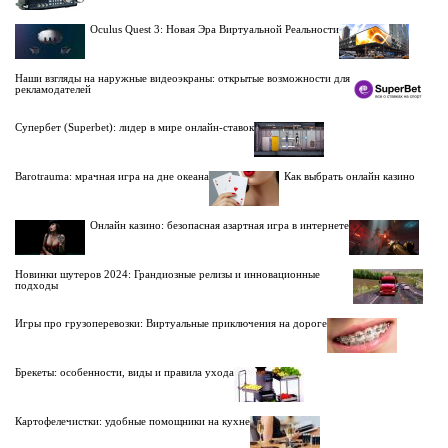
Oculus Quest 3: Новая Эра Виртуальной Реальности
Наши взгляды на наружные видеоэкраны: открытые возможности для
рекламодателей
Супербет (Superbet): лидер в мире онлайн-ставок
Barotrauma: мрачная игра на дне океана
Как выбрать онлайн казино
Онлайн казино: безопасная азартная игра в интернете
Новинки шутеров 2024: Грандиозные релизы и инновационные
подходы
Игры про грузоперевозки: Виртуальные приключения на дороге
Брекеты: особенности, виды и правила ухода
Картофелечистки: удобные помощники на кухне