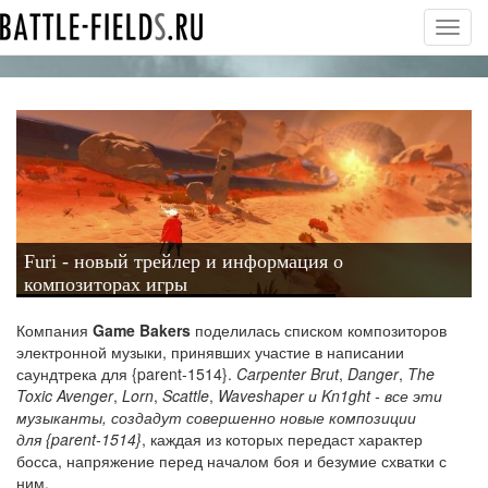
Toggl
navig
Furi - новый трейлер и информация о
композиторах игры
Компания
Game Bakers
поделилась списком композиторов
электронной музыки, принявших участие в написании
саундтрека для {parent-1514}.
Carpenter Brut
,
Danger
,
The
Toxic Avenger
,
Lorn
,
Scattle
,
Waveshaper и
Kn1ght - все эти
музыканты, создадут совершенно новые композиции
для {parent-1514}
, каждая из которых передаст характер
босса, напряжение перед началом боя и безумие схватки с
ним.