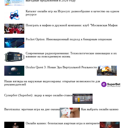
выгодные предложения в 2026 году
Каталог онлайн игр на Игросуп: разнообразие и качество на одном
ресурсе
Поиграть в мафию в дружной компании: клуб "Московская Мафия
Pocket Option: Инновационный подход к бинарным опционам
Современные радиоприемники: Технологические инновации и их
влияние на повседневную жизнь
Oculus Quest 3: Новая Эра Виртуальной Реальности
Наши взгляды на наружные видеоэкраны: открытые возможности для
рекламодателей
Супербет (Superbet): лидер в мире онлайн-ставок
Barotrauma: мрачная игра на дне океана
Как выбрать онлайн казино
Онлайн казино: безопасная азартная игра в интернете