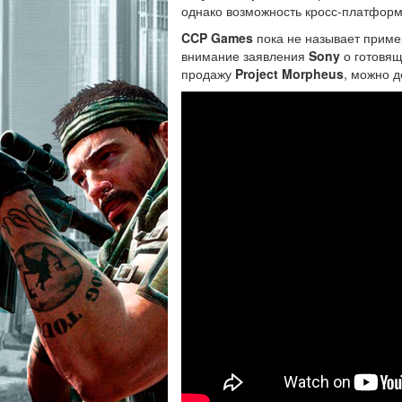
однако возможность кросс-платформ
CCP Games
пока не называет приме
внимание заявления
Sony
о готовя
продажу
Project Morpheus
, можно д