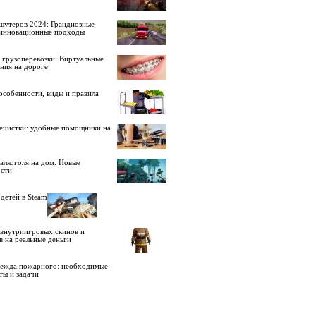
шутеров 2024: Грандиозные
 инновационные подходы
 грузоперевозки: Виртуальные
ния на дороге
особенности, виды и правила
ечистки: удобные помощники на
алкоголя на дом. Новые
сти
детей в Steam
внутриигровых скинов и
в на реальные деньги
дежда пожарного: необходимые
ты и задачи