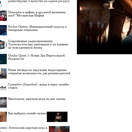
разнообразие и качество на одном ресурсе
Поиграть в мафию в дружной компании:
клуб "Московская Мафия
Pocket Option: Инновационный подход к
бинарным опционам
Современные радиоприемники:
Технологические инновации и их влияние
на повседневную жизнь
Oculus Quest 3: Новая Эра Виртуальной
Реальности
Наши взгляды на наружные видеоэкраны:
открытые возможности для рекламодателей
Супербет (Superbet): лидер в мире онлайн-
ставок
Barotrauma: мрачная игра на дне океана
Как выбрать онлайн казино
зино: безопасная азартная игра в
е