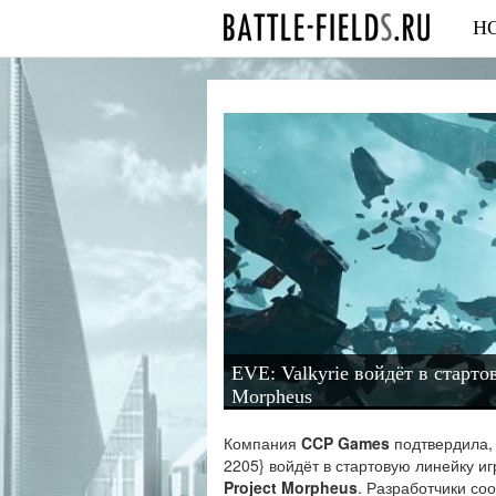
Н
EVE: Valkyrie войдёт в стартов
Morpheus
Компания
CCP Games
подтвердила,
2205} войдёт в стартовую линейку и
Project Morpheus
. Разработчики со