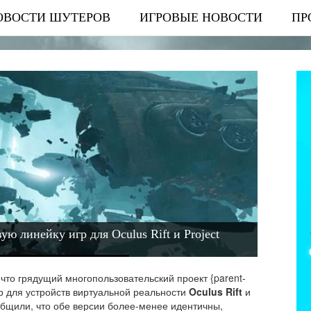
ОВОСТИ ШУТЕРОВ
ИГРОВЫЕ НОВОСТИ
ПР
ую линейку игр для Oculus Rift и Project
 что грядущий многопользовательский проект
{parent-
гр для устройств виртуальной реальности
Oculus Rift
и
общили, что обе версии более-менее идентичны,