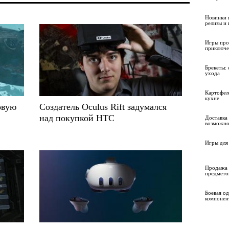
Новинки 
релизы и
Игры про
приключе
Брекеты: 
ухода
Картофел
кухне
овую
Создатель Oculus Rift задумался
над покупкой HTC
Доставка 
возможно
Игры для 
Продажа 
предмето
Боевая о
компонен