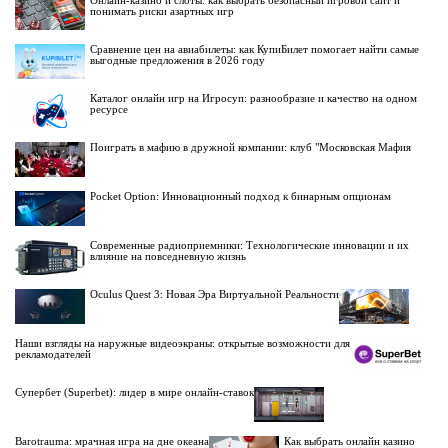
Онлайн-казино и слоты: как выбрать безопасный игровой сайт и
понимать риски азартных игр
Сравнение цен на авиабилеты: как КупиБилет помогает найти самые
выгодные предложения в 2026 году
Каталог онлайн игр на Игросуп: разнообразие и качество на одном
ресурсе
Поиграть в мафию в дружной компании: клуб "Московская Мафия
Pocket Option: Инновационный подход к бинарным опционам
Современные радиоприемники: Технологические инновации и их
влияние на повседневную жизнь
Oculus Quest 3: Новая Эра Виртуальной Реальности
Наши взгляды на наружные видеоэкраны: открытые возможности для
рекламодателей
Супербет (Superbet): лидер в мире онлайн-ставок
Barotrauma: мрачная игра на дне океана
Как выбрать онлайн казино