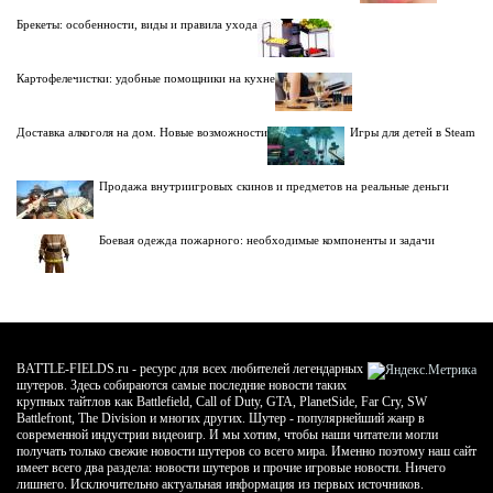
Брекеты: особенности, виды и правила ухода
Картофелечистки: удобные помощники на кухне
Доставка алкоголя на дом. Новые возможности
Игры для детей в Steam
Продажа внутриигровых скинов и предметов на реальные деньги
Боевая одежда пожарного: необходимые компоненты и задачи
BATTLE-FIELDS.ru - ресурс для всех любителей легендарных
шутеров. Здесь собираются самые последние новости таких
крупных тайтлов как Battlefield, Call of Duty, GTA, PlanetSide, Far Cry, SW
Battlefront, The Division и многих других. Шутер - популярнейший жанр в
современной индустрии видеоигр. И мы хотим, чтобы наши читатели могли
получать только свежие новости шутеров со всего мира. Именно поэтому наш сайт
имеет всего два раздела: новости шутеров и прочие игровые новости. Ничего
лишнего. Исключительно актуальная информация из первых источников.