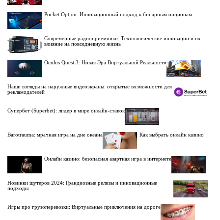
Pocket Option: Инновационный подход к бинарным опционам
Современные радиоприемники: Технологические инновации и их
влияние на повседневную жизнь
Oculus Quest 3: Новая Эра Виртуальной Реальности
Наши взгляды на наружные видеоэкраны: открытые возможности для
рекламодателей
Супербет (Superbet): лидер в мире онлайн-ставок
Barotrauma: мрачная игра на дне океана
Как выбрать онлайн казино
Онлайн казино: безопасная азартная игра в интернете
Новинки шутеров 2024: Грандиозные релизы и инновационные
подходы
Игры про грузоперевозки: Виртуальные приключения на дороге