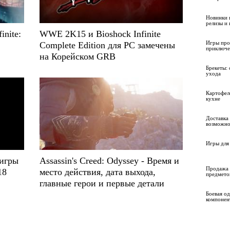
Новинки 
релизы и
inite:
WWE 2K15 и Bioshock Infinite
Игры про
Complete Edition для PC замечены
приключе
на Корейском GRB
Брекеты: 
ухода
Картофел
кухне
Доставка 
возможно
Игры для 
 игры
Assassin's Creed: Odyssey - Время и
Продажа 
18
место действия, дата выхода,
предмето
главные герои и первые детали
Боевая о
компонен