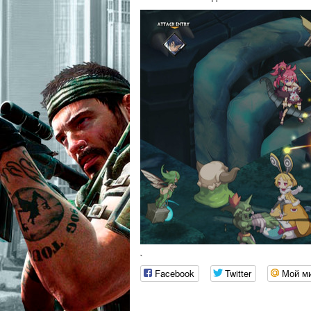
`
Facebook
Twitter
Мой м