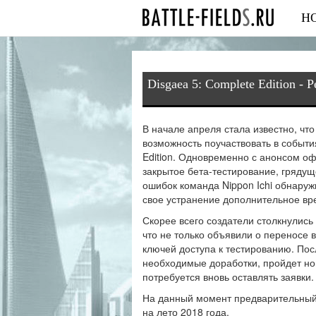
Н
Disgaea 5: Complete Edition -
В начале апреля стала известно, что
возможность поучаствовать в событи
Edition. Одновременно с анонсом о
закрытое бета-тестирование, гряду
ошибок команда Nippon Ichi обнару
свое устранение дополнительное вр
Скорее всего создатели столкнулись
что не только объявили о переносе 
ключей доступа к тестированию. Посл
необходимые доработки, пройдет нов
потребуется вновь оставлять заявки.
На данный момент предварительный з
на лето 2018 года.