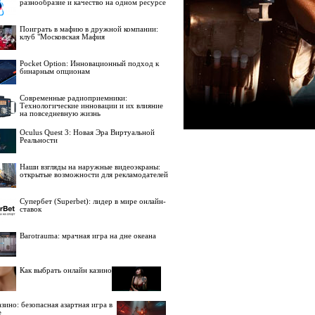
разнообразие и качество на одном ресурсе
Поиграть в мафию в дружной компании:
клуб "Московская Мафия
Pocket Option: Инновационный подход к
бинарным опционам
Современные радиоприемники:
Технологические инновации и их влияние
на повседневную жизнь
Oculus Quest 3: Новая Эра Виртуальной
Реальности
Наши взгляды на наружные видеоэкраны:
открытые возможности для рекламодателей
Супербет (Superbet): лидер в мире онлайн-
ставок
Barotrauma: мрачная игра на дне океана
Как выбрать онлайн казино
зино: безопасная азартная игра в
е