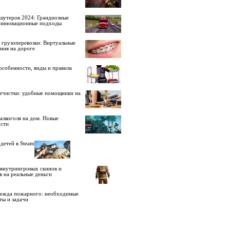
шутеров 2024: Грандиозные
 инновационные подходы
 грузоперевозки: Виртуальные
ния на дороге
особенности, виды и правила
ечистки: удобные помощники на
алкоголя на дом. Новые
сти
детей в Steam
внутриигровых скинов и
в на реальные деньги
дежда пожарного: необходимые
ты и задачи