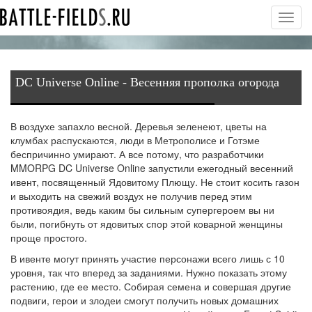
Toggl
navig
DC Universe Online - Весенняя прополка огорода
В воздухе запахло весной. Деревья зеленеют, цветы на
клумбах распускаются, люди в Метрополисе и Готэме
беспричинно умирают. А все потому, что разработчики
MMORPG DC Universe Online запустили ежегодный
весенний
ивент
, посвященный Ядовитому Плющу. Не стоит косить газон
и выходить на свежий воздух не получив перед этим
противоядия, ведь каким бы сильным супергероем вы ни
были, погибнуть от ядовитых спор этой коварной женщины
проще простого.
В ивенте могут принять участие персонажи всего лишь с 10
уровня, так что вперед за заданиями. Нужно показать этому
растению, где ее место. Собирая семена и совершая другие
подвиги, герои и злодеи смогут получить новых домашних