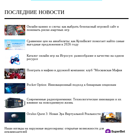
ПОСЛЕДНИЕ НОВОСТИ
Онлайн-казино и слоты: как выбрать безопасный игровой сайт и
понимать риски азартных игр
Сравнение цен на авиабилеты: как КупиБилет помогает найти самые
выгодные предложения в 2026 году
Каталог онлайн игр на Игросуп: разнообразие и качество на одном
ресурсе
Поиграть в мафию в дружной компании: клуб "Московская Мафия
Pocket Option: Инновационный подход к бинарным опционам
Современные радиоприемники: Технологические инновации и их
влияние на повседневную жизнь
Oculus Quest 3: Новая Эра Виртуальной Реальности
Наши взгляды на наружные видеоэкраны: открытые возможности для
рекламодателей