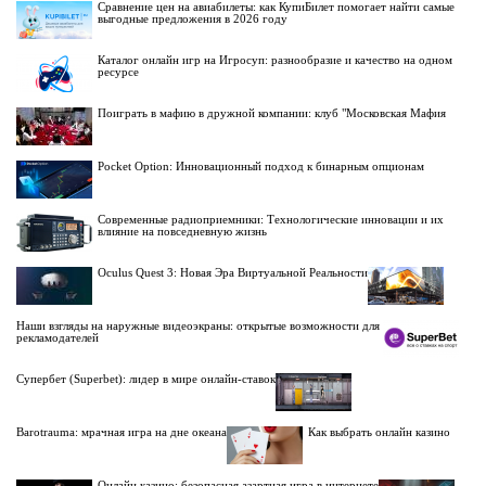
Сравнение цен на авиабилеты: как КупиБилет помогает найти самые
выгодные предложения в 2026 году
Каталог онлайн игр на Игросуп: разнообразие и качество на одном
ресурсе
Поиграть в мафию в дружной компании: клуб "Московская Мафия
Pocket Option: Инновационный подход к бинарным опционам
Современные радиоприемники: Технологические инновации и их
влияние на повседневную жизнь
Oculus Quest 3: Новая Эра Виртуальной Реальности
Наши взгляды на наружные видеоэкраны: открытые возможности для
рекламодателей
Супербет (Superbet): лидер в мире онлайн-ставок
Barotrauma: мрачная игра на дне океана
Как выбрать онлайн казино
Онлайн казино: безопасная азартная игра в интернете