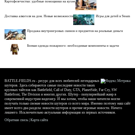
Картофелечистки: удобные помощники на кухне
Доставка алкоголя на дом. Новые возможности
Игры для детей в Steam
Продажа внутриигровых скинов и предметов на реальные деньги
Боевая одежда пожарного: необходимые компоненты и задачи
BATTLE-FIELDS.ru - ресурс для всех любителей легендарных
шутеров. Здесь собираются самые последние новости таких
крупных тайтлов как Battlefield, Call of Duty, GTA, PlanetSide, Far Cry, SW
Battlefront, The Division и многих других. Шутер - популярнейший жанр в
современной индустрии видеоигр. И мы хотим, чтобы наши читатели могли
получать только свежие новости шутеров со всего мира. Именно поэтому наш сайт
имеет всего два раздела: новости шутеров и прочие игровые новости. Ничего
лишнего. Исключительно актуальная информация из первых источников.
Обратная связь
|
Карта сайта