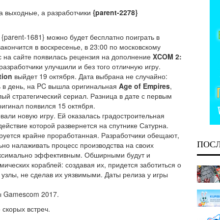
а выходные, а разработчики
{parent-2278}
{parent-1681} можно будет бесплатно поиграть в
закончится в воскресенье, в 23:00 по московскому
ас на сайте появилась рецензия на дополнение
XCOM 2:
 разработчики улучшили и без того отличную игру.
tion
выйдет 19 октября. Дата выбрана не случайно:
нь в день, на PC вышла оригинальная
Age of Empires
,
лый стратегический сериал. Разница в дате с первым
ригинал появился 15 октября.
овали новую игру. Ей оказалась градостроительная
 действие которой развернется на спутнике Сатурна.
руется крайне проработанная. Разработчики обещают,
ПОС
льно налаживать процесс производства на своих
максимально эффективным. Обширными будут и
ических кораблей: создавая их, придется заботиться о
 узлы, не сделав их уязвимыми. Даты релиза у игры
ы Gamescom 2017.
 скорых встреч.