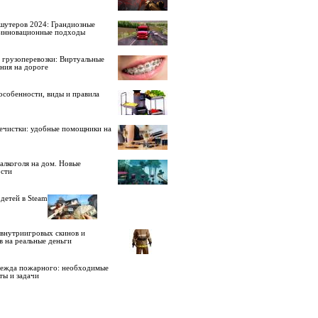
шутеров 2024: Грандиозные
 инновационные подходы
 грузоперевозки: Виртуальные
ния на дороге
особенности, виды и правила
ечистки: удобные помощники на
алкоголя на дом. Новые
сти
детей в Steam
внутриигровых скинов и
в на реальные деньги
дежда пожарного: необходимые
ты и задачи