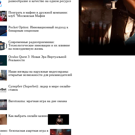
разнообразие и качество на одном ресурсе
Поиграть в мафию в дружной компании:
клуб "Московская Мафия
Pocket Option: Инновационный подход к
бинарным опционам
Современные радиоприемники:
Технологические инновации и их влияние
на повседневную жизнь
Oculus Quest 3: Новая Эра Виртуальной
Реальности
Наши взгляды на наружные видеоэкраны:
открытые возможности для рекламодателей
Супербет (Superbet): лидер в мире онлайн-
ставок
Barotrauma: мрачная игра на дне океана
Как выбрать онлайн казино
зино: безопасная азартная игра в
е