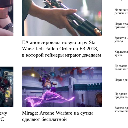
Новинки 
релизы и
Игры про
приключе
Брекеты: 
ухода
EA анонсировала новую игру Star
Wars: Jedi Fallen Order на E3 2018,
Картофел
в которой геймеры играют джедаем
кухне
Доставка 
возможно
Игры для 
Продажа 
предмето
Боевая о
компонен
ему
Mirage: Arcane Warfare на сутки
PC
сделают бесплатной