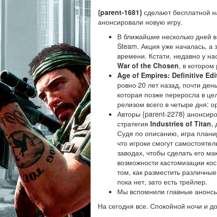
{parent-1681}
сделают бесплатной н
анонсировали новую игру.
В ближайшие несколько дней в 
Steam. Акция уже началась, а 
времени. Кстати, недавно у н
War of the Chosen
, в котором
Age of Empires: Definitive Edi
ровно 20 лет назад, почти де
которая позже переросла в це
релизом всего в четыре дня: о
Авторы {parent-2278} анонсир
стратегия
Industries of Titan
,
Судя по описанию, игра плани
что игроки смогут самостояте
заводах, чтобы сделать его 
возможности кастомизации косм
том, как разместить различные
пока нет, зато есть трейлер.
Мы вспомнили главные анонс
На сегодня все. Спокойной ночи и до