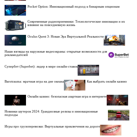
Pocket Option: Инновационный подход к бинарным опционам
Современные радиоприемники: Технологические инновации и их
влияние на повседневную жизнь
Oculus Quest 3: Новая Эра Виртуальной Реальности
Наши взгляды на наружные видеоэкраны: открытые возможности для
рекламодателей
Супербет (Superbet): лидер в мире онлайн-ставок
Barotrauma: мрачная игра на дне океана
Как выбрать онлайн казино
Онлайн казино: безопасная азартная игра в интернете
Новинки шутеров 2024: Грандиозные релизы и инновационные
подходы
Игры про грузоперевозки: Виртуальные приключения на дороге