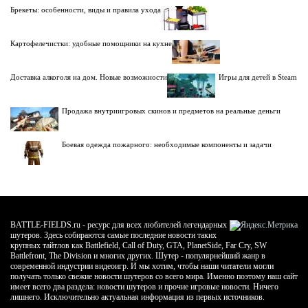
Брекеты: особенности, виды и правила ухода
Картофелечистки: удобные помощники на кухне
Доставка алкоголя на дом. Новые возможности
Игры для детей в Steam
Продажа внутриигровых скинов и предметов на реальные деньги
Боевая одежда пожарного: необходимые компоненты и задачи
BATTLE-FIELDS.ru - ресурс для всех любителей легендарных
шутеров. Здесь собираются самые последние новости таких
крупных тайтлов как Battlefield, Call of Duty, GTA, PlanetSide, Far Cry, SW
Battlefront, The Division и многих других. Шутер - популярнейший жанр в
современной индустрии видеоигр. И мы хотим, чтобы наши читатели могли
получать только свежие новости шутеров со всего мира. Именно поэтому наш сайт
имеет всего два раздела: новости шутеров и прочие игровые новости. Ничего
лишнего. Исключительно актуальная информация из первых источников.