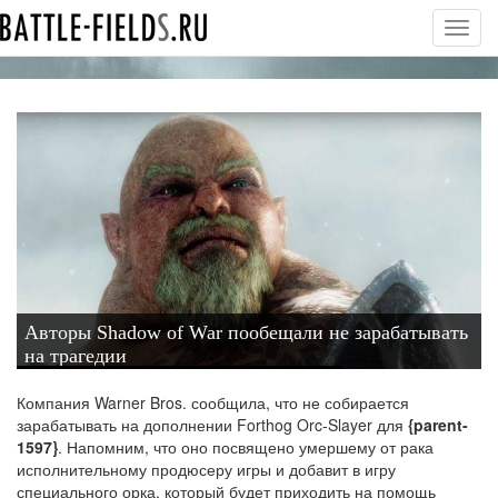
Toggl
navig
Авторы Shadow of War пообещали не зарабатывать
на трагедии
Компания Warner Bros. сообщила, что не собирается
зарабатывать на дополнении Forthog Orc-Slayer для
{parent-
1597}
. Напомним, что оно посвящено умершему от рака
исполнительному продюсеру игры и добавит в игру
специального орка, который будет приходить на помощь