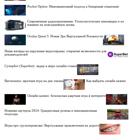
Pocket Option: Инновационный подход к бинарным опционам
Современные радиоприемники: Технологические инновации и их
влияние на повседневную жизнь
Oculus Quest 3: Новая Эра Виртуальной Реальности
Наши взгляды на наружные видеоэкраны: открытые возможности для
рекламодателей
Супербет (Superbet): лидер в мире онлайн-ставок
Barotrauma: мрачная игра на дне океана
Как выбрать онлайн казино
Онлайн казино: безопасная азартная игра в интернете
Новинки шутеров 2024: Грандиозные релизы и инновационные
подходы
Игры про грузоперевозки: Виртуальные приключения на дороге