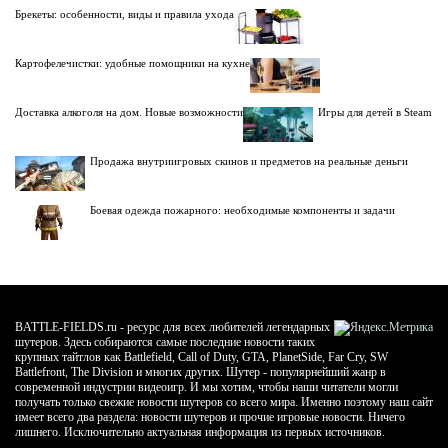
Брекеты: особенности, виды и правила ухода
Картофелечистки: удобные помощники на кухне
Доставка алкоголя на дом. Новые возможности
Игры для детей в Steam
Продажа внутриигровых скинов и предметов на реальные деньги
Боевая одежда пожарного: необходимые компоненты и задачи
BATTLE-FIELDS.ru - ресурс для всех любителей легендарных
шутеров. Здесь собираются самые последние новости таких
крупных тайтлов как Battlefield, Call of Duty, GTA, PlanetSide, Far Cry, SW
Battlefront, The Division и многих других. Шутер - популярнейший жанр в
современной индустрии видеоигр. И мы хотим, чтобы наши читатели могли
получать только свежие новости шутеров со всего мира. Именно поэтому наш сайт
имеет всего два раздела: новости шутеров и прочие игровые новости. Ничего
лишнего. Исключительно актуальная информация из первых источников.