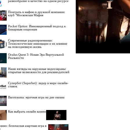
разнообразие и качество на одном ресурсе
Поиграть в мафию в дружной компании:
клуб "Московская Мафия
Pocket Option: Инновационный подход к
бинарным опционам
Современные радиоприемники:
Технологические инновации и их влияние
на повседневную жизнь
Oculus Quest 3: Новая Эра Виртуальной
Реальности
Наши взгляды на наружные видеоэкраны:
открытые возможности для рекламодателей
Супербет (Superbet): лидер в мире онлайн-
ставок
Barotrauma: мрачная игра на дне океана
Как выбрать онлайн казино
зино: безопасная азартная игра в
е