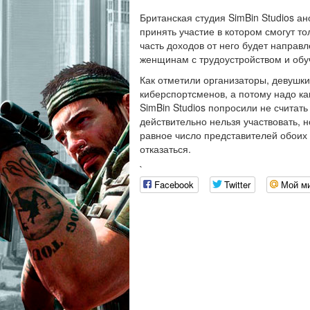
Британская студия SimBin Studios а
принять участие в котором смогут т
часть доходов от него будет направ
женщинам с трудоустройством и обу
Как отметили организаторы, девушки
киберспортсменов, а потому надо как
SimBin Studios попросили не считат
действительно нельзя участвовать, н
равное число представителей обоих 
отказаться.
`
Facebook
Twitter
Мой м