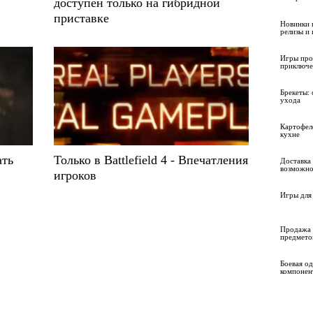
доступен только на гибридной
приставке
Новинки 
релизы и
Игры про
приключе
Брекеты: 
ухода
Картофел
кухне
ать
Только в Battlefield 4 - Впечатления
Доставка 
возможно
игроков
Игры для 
Продажа 
предмето
Боевая о
компонен