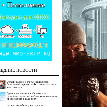
ЛЕДНИЕ НОВОСТИ
Онлайн-казино и слоты: как выбрать
безопасный игровой сайт и понимать риски
азартных игр
Сравнение цен на авиабилеты: как
КупиБилет помогает найти самые выгодные
предложения в 2026 году
Каталог онлайн игр на Игросуп: