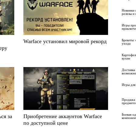
Новинки 
релизы и
Игры про
приключе
Warface установил мировой рекорд
Брекеты: 
ухода
еру
Картофел
кухне
Доставка 
возможно
Игры для 
Продажа 
предмето
Боевая о
ся за
Приобретение аккаунтов Warface
компонен
по доступной цене