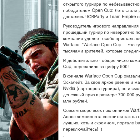
открытого турнира по небезызвестн
победителем Open Cup: Лето стали р
достались ЧСВParty и Team Empire с
Руководитель игрового направления
прошедший турнир по невероятно по
компания уделяет особо пристально
Warface: "Warface Open Cup — это т
тысячами зрителей, которые следил
И действительно - общее число кома
Cup, перевалило за цифру 500!
В финале Warface Open Cup оказалис
Эскалейт. За свое яркое рвение и м
Nvidia (партнеров турнира), но и смо
денежный приз в размере 700.000 р
млн рублей.
Совсем скоро всех поклонников Warf
Анонс чемпионата состоится как на о
лучших, хоть и скромном, портале bat
переключайтесь! ;)
`