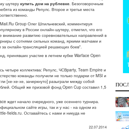
ому шутеру
купить дом на рублевке
. Безоговорочным
ебята из команды Репулс. Второе и третье места
оответственно.
 Mail.Ru Group Олег Шпильчевский, комментируя
пулярному в России онлайн-шутеру, отметил, что его
е внимание развитию соревновательных направлений в
урниры с сотнями сильных команд, яркими матчами и
и за онлайн-трансляцией решающих боев".
нд, принявших участие в летнем кубке Warface Open
ь четыре коллектива: Репулс, ЧСВparty, Team Empire и
астерство команды получили не только подарки от MSI и
гли [хе-хе-хе, зачеркнуто] разыграли между собой
ПОС
ублей. Общий же призовой фонд Open Cup составил 1,5
ace ждет начало очередного, уже осеннего турнира.
фициальном сайте игры, так и у нас - на одном из
tle-fields.ru. Оставайтесь с нами и никуда не
22.07.2014