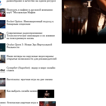
разнообразие и качество на одном ресурсе
Поиграть в мафию в дружной компании:
клуб "Московская Мафия
Pocket Option: Инновационный подход к
бинарным опционам
Современные радиоприемники:
Технологические инновации и их влияние
на повседневную жизнь
Oculus Quest 3: Новая Эра Виртуальной
Реальности
Наши взгляды на наружные видеоэкраны:
открытые возможности для рекламодателей
Супербет (Superbet): лидер в мире онлайн-
ставок
Barotrauma: мрачная игра на дне океана
Как выбрать онлайн казино
зино: безопасная азартная игра в
е