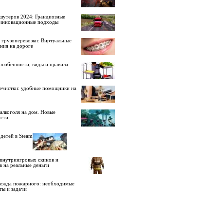
шутеров 2024: Грандиозные
 инновационные подходы
 грузоперевозки: Виртуальные
ния на дороге
особенности, виды и правила
ечистки: удобные помощники на
алкоголя на дом. Новые
сти
детей в Steam
внутриигровых скинов и
в на реальные деньги
дежда пожарного: необходимые
ты и задачи