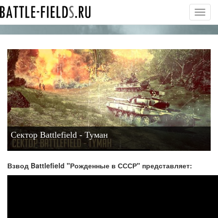
Toggl
navig
Сектор Battlefield - Туман
Взвод Battlefield "Рожденные в СССР" представляет: