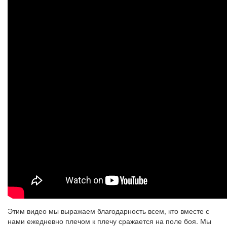
Этим видео мы выражаем благодарность всем, кто вместе с
нами ежедневно плечом к плечу сражается на поле боя. Мы