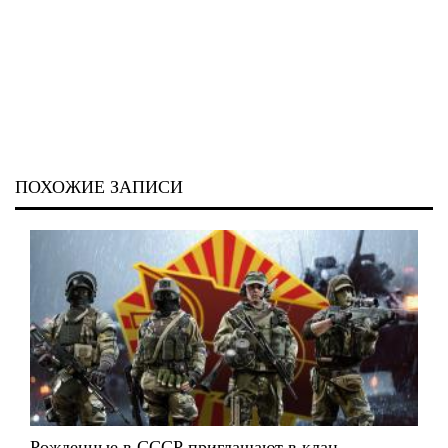
ПОХОЖИЕ ЗАПИСИ
Рожденные в СССР приглашают в клан