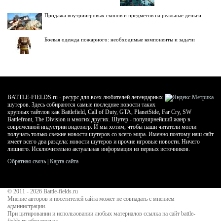
Продажа внутриигровых скинов и предметов на реальные деньги
Боевая одежда пожарного: необходимые компоненты и задачи
BATTLE-FIELDS.ru - ресурс для всех любителей легендарных
шутеров. Здесь собираются самые последние новости таких
крупных тайтлов как Battlefield, Call of Duty, GTA, PlanetSide, Far Cry, SW
Battlefront, The Division и многих других. Шутер - популярнейший жанр в
современной индустрии видеоигр. И мы хотим, чтобы наши читатели могли
получать только свежие новости шутеров со всего мира. Именно поэтому наш сайт
имеет всего два раздела: новости шутеров и прочие игровые новости. Ничего
лишнего. Исключительно актуальная информация из первых источников.
Обратная связь
|
Карта сайта
© 2011 - 2026
Battle-fields.ru
Мнение авторов и посетителей сайта может не совпадать с мнением
администрации.
При цитировании и использовании любых материалов ссылка на сайт battle-
fields.ru обязательна.