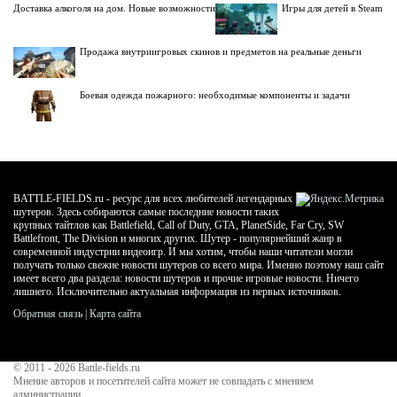
Доставка алкоголя на дом. Новые возможности
Игры для детей в Steam
Продажа внутриигровых скинов и предметов на реальные деньги
Боевая одежда пожарного: необходимые компоненты и задачи
BATTLE-FIELDS.ru - ресурс для всех любителей легендарных
шутеров. Здесь собираются самые последние новости таких
крупных тайтлов как Battlefield, Call of Duty, GTA, PlanetSide, Far Cry, SW
Battlefront, The Division и многих других. Шутер - популярнейший жанр в
современной индустрии видеоигр. И мы хотим, чтобы наши читатели могли
получать только свежие новости шутеров со всего мира. Именно поэтому наш сайт
имеет всего два раздела: новости шутеров и прочие игровые новости. Ничего
лишнего. Исключительно актуальная информация из первых источников.
Обратная связь
|
Карта сайта
© 2011 - 2026
Battle-fields.ru
Мнение авторов и посетителей сайта может не совпадать с мнением
администрации.