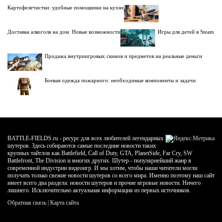
Картофелечистки: удобные помощники на кухне
Доставка алкоголя на дом. Новые возможности
Игры для детей в Steam
Продажа внутриигровых скинов и предметов на реальные деньги
Боевая одежда пожарного: необходимые компоненты и задачи
BATTLE-FIELDS.ru - ресурс для всех любителей легендарных
шутеров. Здесь собираются самые последние новости таких
крупных тайтлов как Battlefield, Call of Duty, GTA, PlanetSide, Far Cry, SW
Battlefront, The Division и многих других. Шутер - популярнейший жанр в
современной индустрии видеоигр. И мы хотим, чтобы наши читатели могли
получать только свежие новости шутеров со всего мира. Именно поэтому наш сайт
имеет всего два раздела: новости шутеров и прочие игровые новости. Ничего
лишнего. Исключительно актуальная информация из первых источников.
Обратная связь
|
Карта сайта