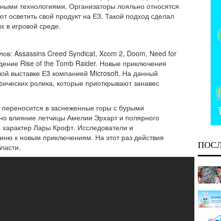
льными технологиями. Организаторы лояльно относятся
ют осветить свой продукт на Е3. Такой подход сделал
 в игровой среде.
ов: Assassins Creed Syndicat, Xcom 2, Doom, Need for
ождение Rise of the Tomb Raider. Новые приключения
й выставке Е3 компанией Microsoft. На данный
ических ролика, которые приоткрывают занавес
я переносится в заснеженные горы с бурыми
но влияние летчицы Амелии Эрхарт и полярного
 характер Лары Крофт. Исследователи и
иню к новым приключениям. На этот раз действия
ПОС
ласти.