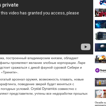
ежа, построенный владимирским князем, обладает
ефакты проявляют желание злобные корпорации. Ларе
дстоит сражаться с дикой фауной суровой Сибири и
 «Тринити».
огатый арсенал оружия, возможность плавать, новые
крафтинга, поведение зверей будет меняться с
 погодных условий. Crystal Dynamics совместно с
аявляют представители, учтены все недоработки прошлых
Онлайн ка
интернет