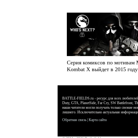
Серия комиксов по мотивам 
Kombat X выйдет в 2015 году
BATTLE-FIELDS.ru - ресурс для всех любителей л
Duty, GTA, PlanetSide, Far Cry, SW Battlefront
наши читатели могли получать только свежие но
лишнего. Исключительно актуальная информаци
Обратная связь
|
Карта сайта