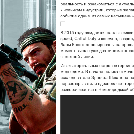
реальность и ознакомиться с актуа
к новичкам индустрии, которые жела
событие одним из самых насыщенных
В 2015 году ожидается наплыв сиквел
speed, Call of Duty и конечно, возр
Лары Крофт анонсированы на прошло
момент вышло уже два кинематограф
сюжетной линии.
Из экваториальных островов героин
медведями. В начале ролика отмече
исследователя Эрнеста Шеклтона на
первооткрыватели вдохновляют геро
разворачивается в Нижегородской об