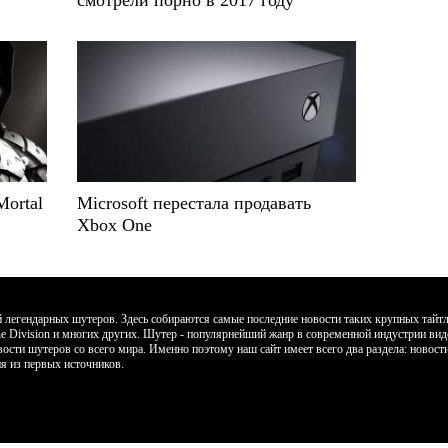
Mortal
Microsoft перестала продавать
Xbox One
егендарных шутеров. Здесь собираются самые последние новости таких крупных тайтлов к
, The Division и многих других. Шутер - популярнейший жанр в современной индустрии ви
вости шутеров со всего мира. Именно поэтому наш сайт имеет всего два раздела: новос
я из первых источников.