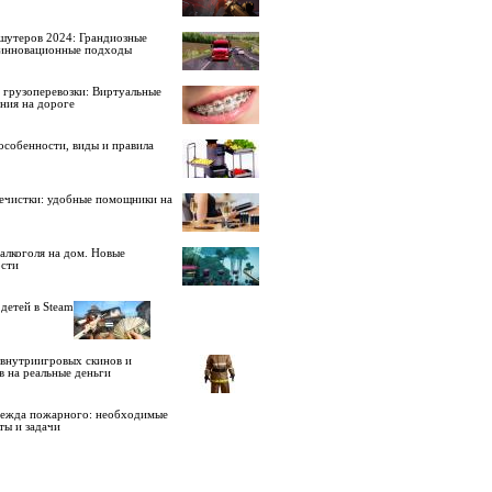
шутеров 2024: Грандиозные
 инновационные подходы
 грузоперевозки: Виртуальные
ния на дороге
особенности, виды и правила
ечистки: удобные помощники на
алкоголя на дом. Новые
сти
детей в Steam
внутриигровых скинов и
в на реальные деньги
дежда пожарного: необходимые
ты и задачи