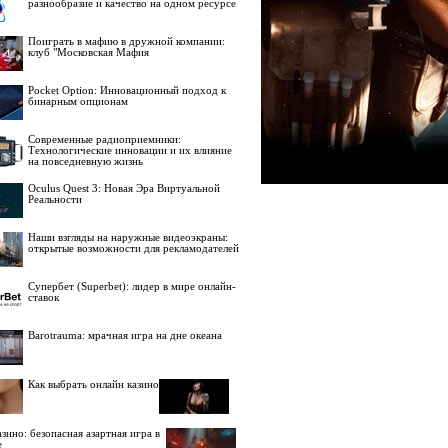
разнообразие и качество на одном ресурсе
Поиграть в мафию в дружной компании:
клуб "Московская Мафия
Pocket Option: Инновационный подход к
бинарным опционам
Современные радиоприемники:
Технологические инновации и их влияние
на повседневную жизнь
Oculus Quest 3: Новая Эра Виртуальной
Реальности
Наши взгляды на наружные видеоэкраны:
открытые возможности для рекламодателей
Супербет (Superbet): лидер в мире онлайн-
ставок
Barotrauma: мрачная игра на дне океана
Как выбрать онлайн казино
зино: безопасная азартная игра в
е