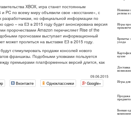
тавительства XBOX, игра станет постоянным
Новинки 
 и PC по всему миру объявили свое «восстание», с
релизы и
 к разработчикам, но официальной информации по
 одно – на Е3 в 2015 году будет анонсирована версия
Игры про
приключе
ми пророчествами Amazon перечисляет Rise of the
подобными прогнозами выступает информационный
Брекеты: 
ет может пролиться на выставке Е3 в 2015 году.
ухода
 будут стимулировать продажи консолей нового
Картофел
натов франшизы. Подобными уловками пользуется
кухне
между премьерами платформенных версий длится, как
Доставка 
возможно
09.06.2015
Игры для 
ир
Вконтакте
Одноклассники
Google+
Продажа 
предмето
Боевая о
компонен