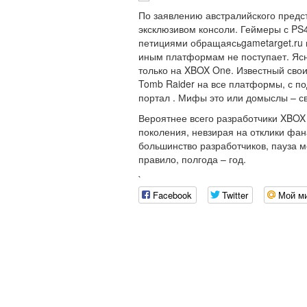
По заявлению австралийского предс
эксклюзивом консоли. Геймеры с PS4
петициями обращаясьgametarget.ru
иным платформам не поступает. Ясно
только на XBOX One. Известный свои
Tomb Raider на все платформы, с 
портал . Мифы это или домыслы – св
Вероятнее всего разработчики XBOX
поколения, невзирая на отклики фа
большинство разработчиков, пауза 
правило, полгода – год.
`
Facebook
Twitter
Мой м