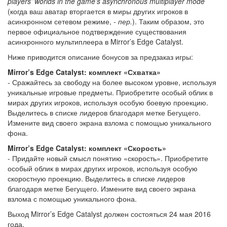
players’ worlds in the game’s asynchronous multiplayer mode
(когда ваш аватар вторгается в миры других игроков в
асинхронном сетевом режиме,
- пер.
). Таким образом, это
первое официальное подтверждение существования
асинхронного мультиплеера в Mirror’s Edge Catalyst.
Ниже приводится описание бонусов за предзаказ игры:
Mirror’s Edge Catalyst: комплект «Схватка»
- Сражайтесь за свободу на более высоком уровне, используя
уникальные игровые предметы. Приобретите особый облик в
мирах других игроков, используя особую боевую проекцию.
Выделитесь в списке лидеров благодаря метке Бегущего.
Измените вид своего экрана взлома с помощью уникального
фона.
Mirror’s Edge Catalyst: комплект «Скорость»
- Придайте новый смысл понятию «скорость». Приобретите
особый облик в мирах других игроков, используя особую
скоростную проекцию. Выделитесь в списке лидеров
благодаря метке Бегущего. Измените вид своего экрана
взлома с помощью уникального фона.
Выход Mirror’s Edge Catalyst должен состояться 24 мая 2016
года.