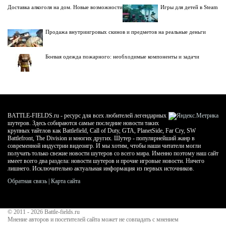
Доставка алкоголя на дом. Новые возможности
Игры для детей в Steam
Продажа внутриигровых скинов и предметов на реальные деньги
Боевая одежда пожарного: необходимые компоненты и задачи
BATTLE-FIELDS.ru - ресурс для всех любителей легендарных
шутеров. Здесь собираются самые последние новости таких
крупных тайтлов как Battlefield, Call of Duty, GTA, PlanetSide, Far Cry, SW
Battlefront, The Division и многих других. Шутер - популярнейший жанр в
современной индустрии видеоигр. И мы хотим, чтобы наши читатели могли
получать только свежие новости шутеров со всего мира. Именно поэтому наш сайт
имеет всего два раздела: новости шутеров и прочие игровые новости. Ничего
лишнего. Исключительно актуальная информация из первых источников.
Обратная связь
|
Карта сайта
© 2011 - 2026
Battle-fields.ru
Мнение авторов и посетителей сайта может не совпадать с мнением