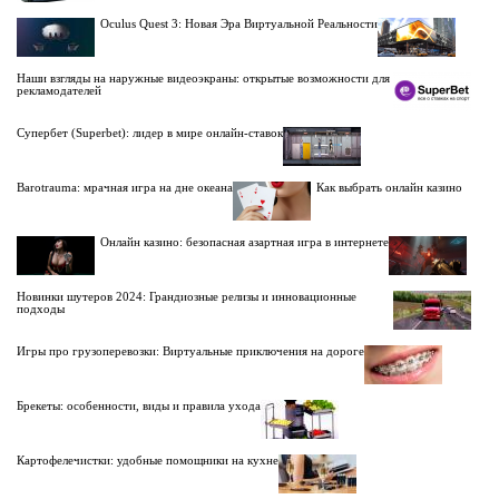
Oculus Quest 3: Новая Эра Виртуальной Реальности
Наши взгляды на наружные видеоэкраны: открытые возможности для
рекламодателей
Супербет (Superbet): лидер в мире онлайн-ставок
Barotrauma: мрачная игра на дне океана
Как выбрать онлайн казино
Онлайн казино: безопасная азартная игра в интернете
Новинки шутеров 2024: Грандиозные релизы и инновационные
подходы
Игры про грузоперевозки: Виртуальные приключения на дороге
Брекеты: особенности, виды и правила ухода
Картофелечистки: удобные помощники на кухне