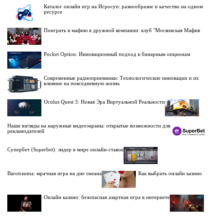
Каталог онлайн игр на Игросуп: разнообразие и качество на одном
ресурсе
Поиграть в мафию в дружной компании: клуб "Московская Мафия
Pocket Option: Инновационный подход к бинарным опционам
Современные радиоприемники: Технологические инновации и их
влияние на повседневную жизнь
Oculus Quest 3: Новая Эра Виртуальной Реальности
Наши взгляды на наружные видеоэкраны: открытые возможности для
рекламодателей
Супербет (Superbet): лидер в мире онлайн-ставок
Barotrauma: мрачная игра на дне океана
Как выбрать онлайн казино
Онлайн казино: безопасная азартная игра в интернете