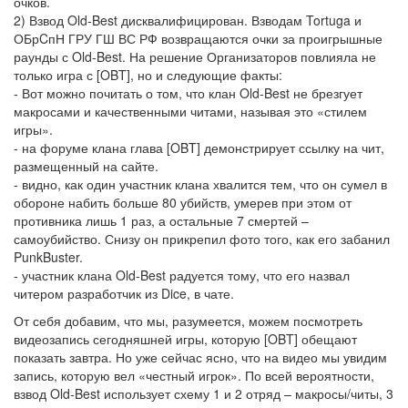
очков.
2) Взвод Old-Best дисквалифицирован. Взводам Tortuga и
ОБрCпН ГРУ ГШ ВС РФ возвращаются очки за проигрышные
раунды с Old-Best. На решение Организаторов повлияла не
только игра с [OBT], но и следующие факты:
- Вот можно почитать о том, что клан Old-Best не брезгует
макросами и качественными читами, называя это «стилем
игры».
- на форуме клана глава [OBT] демонстрирует ссылку на чит,
размещенный на сайте.
- видно, как один участник клана хвалится тем, что он сумел в
обороне набить больше 80 убийств, умерев при этом от
противника лишь 1 раз, а остальные 7 смертей –
самоубийство. Снизу он прикрепил фото того, как его забанил
PunkBuster.
- участник клана Old-Best радуется тому, что его назвал
читером разработчик из Dice, в чате.
От себя добавим, что мы, разумеется, можем посмотреть
видеозапись сегодняшней игры, которую [OBT] обещают
показать завтра. Но уже сейчас ясно, что на видео мы увидим
запись, которую вел «честный игрок». По всей вероятности,
взвод Old-Best использует схему 1 и 2 отряд – макросы/читы, 3