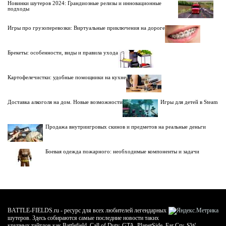
Новинки шутеров 2024: Грандиозные релизы и инновационные
подходы
Игры про грузоперевозки: Виртуальные приключения на дороге
Брекеты: особенности, виды и правила ухода
Картофелечистки: удобные помощники на кухне
Доставка алкоголя на дом. Новые возможности
Игры для детей в Steam
Продажа внутриигровых скинов и предметов на реальные деньги
Боевая одежда пожарного: необходимые компоненты и задачи
BATTLE-FIELDS.ru - ресурс для всех любителей легендарных
шутеров. Здесь собираются самые последние новости таких
крупных тайтлов как Battlefield, Call of Duty, GTA, PlanetSide, Far Cry, SW