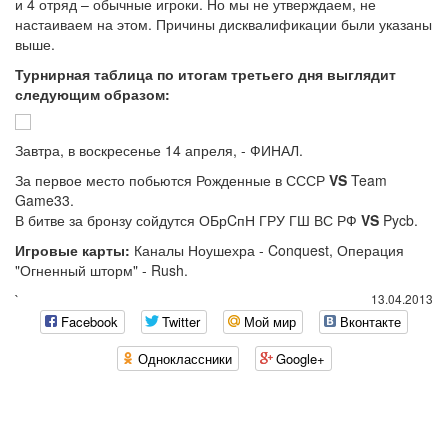
и 4 отряд – обычные игроки. Но мы не утверждаем, не
настаиваем на этом. Причины дисквалификации были указаны
выше.
Турнирная таблица по итогам третьего дня выглядит
следующим образом:
Завтра, в воскресенье 14 апреля, - ФИНАЛ.
За первое место побьются Рожденные в СССР
VS
Team
Game33.
В битве за бронзу сойдутся ОБрCпН ГРУ ГШ ВС РФ
VS
Pycb.
Игровые карты:
Каналы Ноушехра - Conquest, Операция
"Огненный шторм" - Rush.
`
13.04.2013
Facebook
Twitter
Мой мир
Вконтакте
Одноклассники
Google+